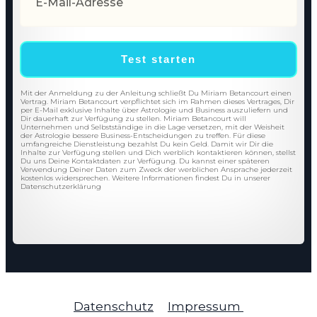
Test starten
Mit der Anmeldung zu der Anleitung schließt Du Miriam Betancourt einen
Vertrag. Miriam Betancourt verpflichtet sich im Rahmen dieses Vertrages, Dir
per E-Mail exklusive Inhalte über Astrologie und Business auszuliefern und
Dir dauerhaft zur Verfügung zu stellen. Miriam Betancourt will
Unternehmen und Selbstständige in die Lage versetzen, mit der Weisheit
der Astrologie bessere Business-Entscheidungen zu treffen. Für diese
umfangreiche Dienstleistung bezahlst Du kein Geld. Damit wir Dir die
Inhalte zur Verfügung stellen und Dich werblich kontaktieren können, stellst
Du uns Deine Kontaktdaten zur Verfügung. Du kannst einer späteren
Verwendung Deiner Daten zum Zweck der werblichen Ansprache jederzeit
kostenlos widersprechen. Weitere Informationen findest Du in unserer
Datenschutzerklärung
Datenschutz
Impressum