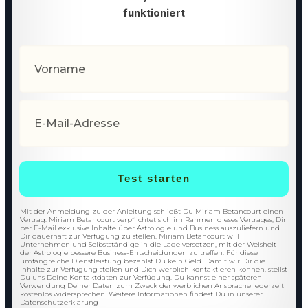
funktioniert
Test starten
Mit der Anmeldung zu der Anleitung schließt Du Miriam Betancourt einen
Vertrag. Miriam Betancourt verpflichtet sich im Rahmen dieses Vertrages, Dir
per E-Mail exklusive Inhalte über Astrologie und Business auszuliefern und
Dir dauerhaft zur Verfügung zu stellen. Miriam Betancourt will
Unternehmen und Selbstständige in die Lage versetzen, mit der Weisheit
der Astrologie bessere Business-Entscheidungen zu treffen. Für diese
umfangreiche Dienstleistung bezahlst Du kein Geld. Damit wir Dir die
Inhalte zur Verfügung stellen und Dich werblich kontaktieren können, stellst
Du uns Deine Kontaktdaten zur Verfügung. Du kannst einer späteren
Verwendung Deiner Daten zum Zweck der werblichen Ansprache jederzeit
kostenlos widersprechen. Weitere Informationen findest Du in unserer
Datenschutzerklärung