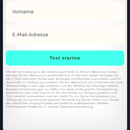
Test starten
Mit der Anmeldung zu der Anleitung schließt Du Miriam Betancourt einen
Vertrag. Miriam Betancourt verpflichtet sich im Rahmen dieses Vertrages, Dir
per E-Mail exklusive Inhalte über Astrologie und Business auszuliefern und Dir
dauerhaft zur Verfügung zu stellen. Miriam Betancourt will Unternehmen und
Selbstständige in die Lage versetzen, mit der Weisheit der Astrologie bessere
Business-Entscheidungen zu treffen. Für diese umfangreiche Dienstleistung
bezahlst Du kein Geld. Damit wir Dir die Inhalte zur Verfügung stellen und
Dich werblich kontaktieren können, stellst Du uns Deine Kontaktdaten zur
Verfügung. Du kannst einer späteren Verwendung Deiner Daten zum Zweck
der werblichen Ansprache jederzeit kostenlos widersprechen. Weitere
Informationen findest Du in unserer Datenschutzerklärung